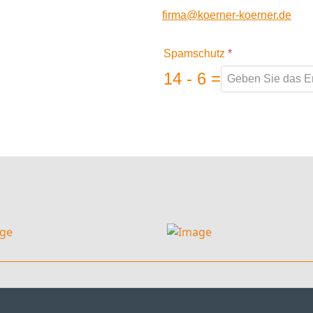
eit für die Zukunft per E-Mail an
firma@koerner-koerner.de
an w
Spamschutz
*
14 - 6 =