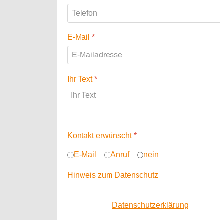
E-Mail
*
Ihr Text
*
Kontakt erwünscht
*
E-Mail
Anruf
nein
Hinweis zum Datenschutz
Ihre Angaben werden vertraulich behandelt 
Ich habe die
Datenschutzerklärung
zur Kenn
elektronisch erhoben und gespeichert werde