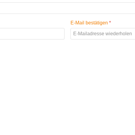
E-Mail bestätigen
*
und verschlüsselt an uns übersendet!
tnis genommen. Ich stimme zu, dass meine Angaben und Date
n dürfen.