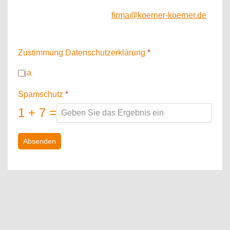
Hinweis: Sie können Ihre Einwilligung jederzeit für
die Zukunft per E-Mail an
firma@koerner-koerner.de
an widerrufen.
Zustimmung Datenschutzerklärung
*
ja
Spamschutz
*
1 + 7 =
Absenden