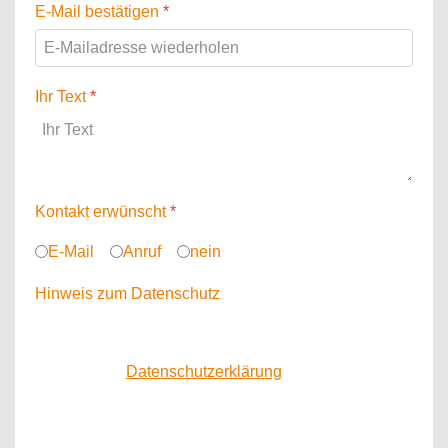
E-Mail bestätigen
*
Ihr Text
*
Kontakt erwünscht
*
E-Mail
Anruf
nein
Hinweis zum Datenschutz
Ihre Angaben werden vertraulich behandelt und
verschlüsselt an uns übersendet!
Ich habe die
Datenschutzerklärung
zur Kenntnis
genommen. Ich stimme zu, dass meine Angaben und
Daten bei Verwendung dieses Formulars,
elektronisch erhoben und gespeichert werden dürfen.