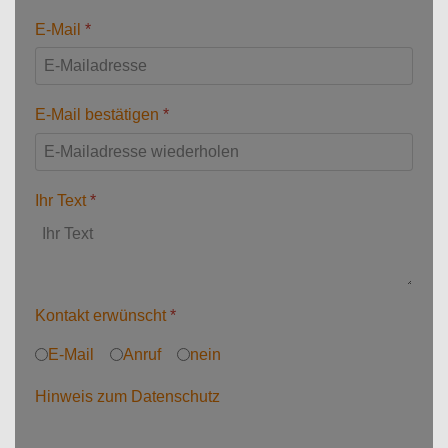
E-Mail
*
E-Mail bestätigen
*
Ihr Text
*
Kontakt erwünscht
*
E-Mail
Anruf
nein
Hinweis zum Datenschutz
Ihre Angaben werden vertraulich behandelt und
verschlüsselt an uns übersendet!