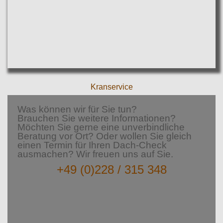
Kranservice
Was können wir für Sie tun?
Brauchen Sie weitere Informationen?
Möchten Sie gerne eine unverbindliche
Beratung vor Ort?
Oder wollen Sie gleich
einen Termin für Ihren Dach-Check
ausmachen? Wir freuen uns auf Sie.
+49 (0)228 / 315 348