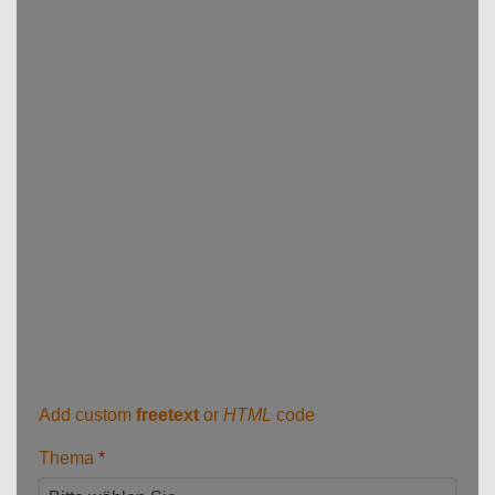
Add custom
freetext
or
HTML
code
Thema
*