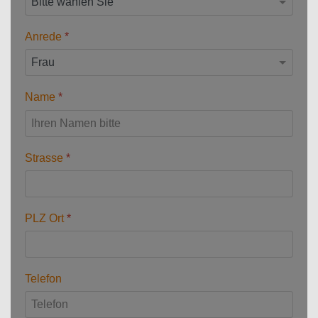
Anrede
*
Name
*
Strasse
*
PLZ Ort
*
Telefon