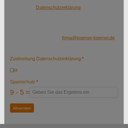
Ich habe die
Datenschutzerklärung
zur Kenntnis
genommen. Ich stimme zu, dass meine Angaben und
Daten bei Verwendung dieses Formulars,
elektronisch erhoben und gespeichert werden dürfen.
Hinweis: Sie können Ihre Einwilligung jederzeit für
die Zukunft per E-Mail an
firma@koerner-koerner.de
an widerrufen.
Zustimmung Datenschutzerklärung
*
ja
Spamschutz
*
9 - 5 =
Absenden